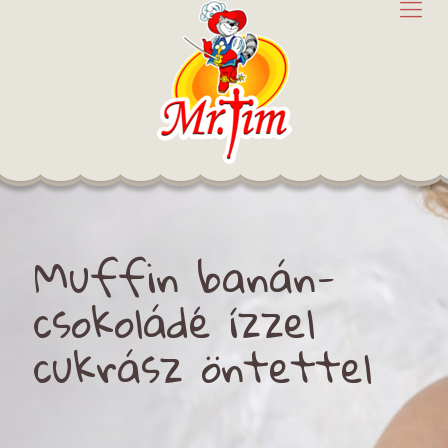
Muffin banán-
csokoládé ízzel
cukrász öntettel