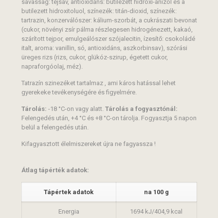
savasság: tejsav, antioxidáns: butilezett hidroxi-anizol és a
butilezett hidroxitoluol, színezék: titán-dioxid, színezék:
tartrazin, konzerválószer: kálium-szorbát, a cukrászati bevonat
(cukor, növényi zsír pálma részlegesen hidrogénezett, kakaó,
szárított tejpor, emulgeálószer szójalecitin, ízesítő: csokoládé
italt, aroma: vanillin, só, antioxidáns, aszkorbinsav), szórási
üreges rizs (rizs, cukor, glükóz-szirup, égetett cukor,
napraforgóolaj, méz).
Tatrazín szinezéket tartalmaz , ami káros hatással lehet
gyerekeke tevékenységére és figyelmére.
Tárolás:
-18 °C-on vagy alatt.
Tárolás a fogyasztónál:
Felengedés után, +4 °C és +8 °C-on tárolja. Fogyasztja 5 napon
belül a felengedés után.
Kifagyasztott élelmiszereket újra ne fagyassza !
Átlag tápérték adatok:
Tápértek adatok
na 100 g
Energia
1694 kJ/404,9 kcal