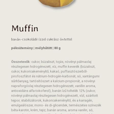
Muffin
banán-csokoládé ízzel cukrász öntettel
péksütemény | mélyhűtött | 80 g
Összetevők:
cukor, búzaliszt, tojás, növényi pálmaolaj
részlegesen hidrogénezett, víz, muffin keverék (búzaliszt,
cukor, kukoricakeményítő, kakaó, puffasztószerből-
pirofoszfátot és nátrium-hidrogén-karbonát, só, xantángumi
sűrítőanyag, tartósítószert a kalcium-propionát, a növényi
napraforgóolaj részlegesen hidrogénezett, vanillin aroma,
antioxidáns alfa-tokoferol), banán ízű toltelék 12% (cukor,
növényi pálmaolaj részlegesen hidrogénezett, vízl, szárított
tejpor, stabilizátorok, kukoricakeményítő, és a karragén,
emulgeálószer, mono- és di-gliceridek, természetes színezék
béta-karotin, krém, tejiz, banán aroma, aroma vanilin, só,