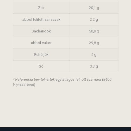
Zsír
20,1 g
abból telített zsírsavak
2,2 g
Sacharidok
50,9 g
abból cukor
29,8 g
Fehérjék
5 g
Só
0,3 g
* Referencia beviteli érték egy átlagos felnőtt számára (8400
kJ/2000 kcal).