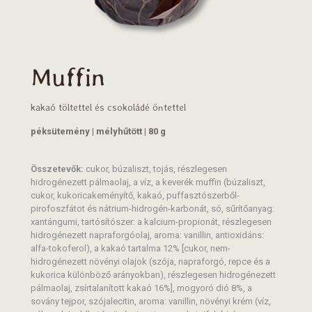
Muffin
kakaó töltettel és csokoládé öntettel
péksütemény | mélyhűtött | 80 g
Összetevők:
cukor, búzaliszt, tojás, részlegesen
hidrogénezett pálmaolaj, a víz, a keverék muffin (búzaliszt,
cukor, kukoricakeményítő, kakaó, puffasztószerből-
pirofoszfátot és nátrium-hidrogén-karbonát, só, sűrítőanyag:
xantángumi, tartósítószer: a kalcium-propionát, részlegesen
hidrogénezett napraforgóolaj, aroma: vanillin, antioxidáns:
alfa-tokoferol), a kakaó tartalma 12% [cukor, nem-
hidrogénezett növényi olajok (szója, napraforgó, repce és a
kukorica különböző arányokban), részlegesen hidrogénezett
pálmaolaj, zsírtalanított kakaó 16%], mogyoró dió 8%, a
sovány tejpor, szójalecitin, aroma: vanillin, növényi krém (víz,