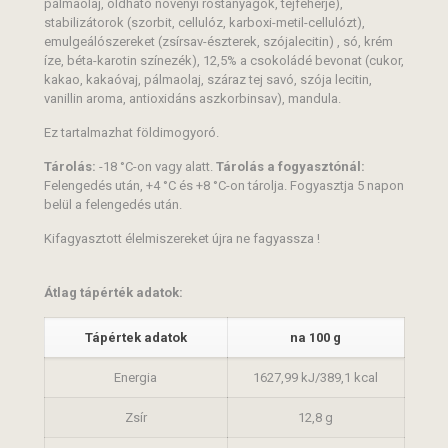
pálmaolaj, oldható növényi rostanyagok, tejfehérje),
stabilizátorok (szorbit, cellulóz, karboxi-metil-cellulózt),
emulgeálószereket (zsírsav-észterek, szójalecitin) , só, krém
íze, béta-karotin színezék), 12,5% a csokoládé bevonat (cukor,
kakao, kakaóvaj, pálmaolaj, száraz tej savó, szója lecitin,
vanillin aroma, antioxidáns aszkorbinsav), mandula.
Ez tartalmazhat földimogyoró.
Tárolás:
-18 °C-on vagy alatt.
Tárolás a fogyasztónál:
Felengedés után, +4 °C és +8 °C-on tárolja. Fogyasztja 5 napon
belül a felengedés után.
Kifagyasztott élelmiszereket újra ne fagyassza !
Átlag tápérték adatok:
Tápértek adatok
na 100 g
Energia
1627,99 kJ/389,1 kcal
Zsír
12,8 g