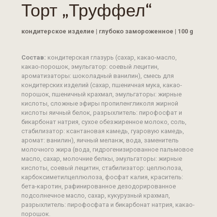
Торт „Труффел“
кондитерское изделие | глубоко замороженное | 100 g
Состав:
кондитерская глазурь (сахар, какао-масло,
какао-порошок, эмульгатор: соевый лецитин,
ароматизаторы: шоколадный ванилин), смесь для
кондитерских изделий (сахар, пшеничная мука, какао-
порошок, пшеничный крахмал, эмульгаторы: жирные
кислоты, сложные эфиры пропиленгликоля жирной
кислоты яичный белок, разрыхлитель: пирофосфат и
бикарбонат натрия, сухое обезжиренное молоко, соль,
стабилизатор: ксантановая камедь, гуаровую камедь,
аромат: ванилин), яичный меланж, вода, заменитель
молочного жира (вода, гидрогенизированное пальмовое
масло, сахар, молочние белкы, эмульгаторы: жирные
кислоты, соевый лецитин, стабилизатор: целлюлоза,
карбоксиметилцеллюлоза, фосфат калия, краситель:
бета-каротин, рафинированное дезодорированное
подсолнечное масло, сахар, кукурузный крахмал,
разрыхлитель: пирофосфата и бикарбонат натрия, какао-
порошок.