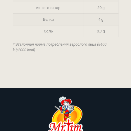
из того сахар
29 g
Белки
4 g
Соль
0,3 g
* Эталонная норма потребления взрослого лица (8400
kJ/2000 kcal).