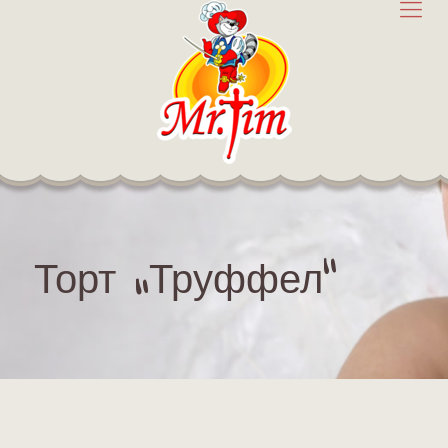
Торт „Труффел“