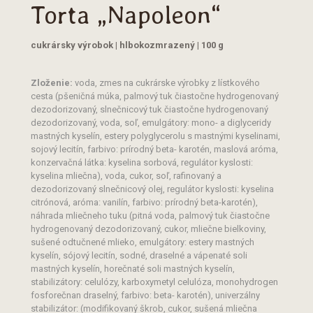
Torta „Napoleon“
cukrársky výrobok | hlbokozmrazený | 100 g
Zloženie:
voda, zmes na cukrárske výrobky z lístkového
cesta (pšeničná múka, palmový tuk čiastočne hydrogenovaný
dezodorizovaný, slnečnicový tuk čiastočne hydrogenovaný
dezodorizovaný, voda, soľ, emulgátory: mono- a diglyceridy
mastných kyselín, estery polyglycerolu s mastnými kyselinami,
sojový lecitín, farbivo: prírodný beta- karotén, maslová aróma,
konzervačná látka: kyselina sorbová, regulátor kyslosti:
kyselina mliečna), voda, cukor, soľ, rafinovaný a
dezodorizovaný slnečnicový olej, regulátor kyslosti: kyselina
citrónová, aróma: vanilín, farbivo: prírodný beta-karotén),
náhrada mliečneho tuku (pitná voda, palmový tuk čiastočne
hydrogenovaný dezodorizovaný, cukor, mliečne bielkoviny,
sušené odtučnené mlieko, emulgátory: estery mastných
kyselín, sójový lecitín, sodné, draselné a vápenaté soli
mastných kyselín, horečnaté soli mastných kyselín,
stabilizátory: celulózy, karboxymetyl celulóza, monohydrogen
fosforečnan draselný, farbivo: beta- karotén), univerzálny
stabilizátor: (modifikovaný škrob, cukor, sušená mliečna