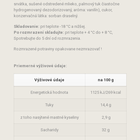
srvátka, sušené odstredené mlieko, palmový tuk čiastočne
hydrogenovaný dezodorizovaný, aróma: vanilín), cukor,
konzervačná látka: sorban draselný.
Skladovanie:
pri teplote -18 °C a nižšej.
Po rozmrazení skladujte:
pri teplote + 4 °C do + 8 °C,
Spotrebujte do 5 dní od rozmrazenia.
Rozmrazené potraviny opakovane nezmrazovať !
Priemerné výživové údaje:
Výživové údaje
na 100 g
Energetická hodnota
1125 kJ/269 kcal
Tuky
14,4 g
z toho nasýtené mastné kyseliny
2,9 g
Sacharidy
32 g