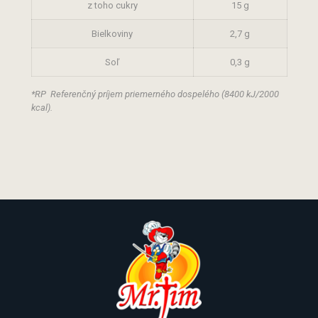
z toho cukry
15 g
Bielkoviny
2,7 g
Soľ
0,3 g
*RP Referenčný príjem priemerného dospelého (8400 kJ/2000
kcal).