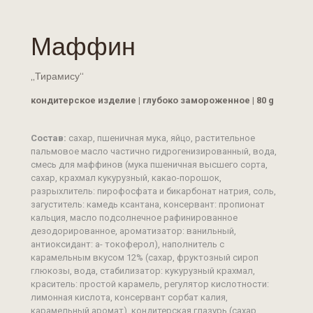
Маффин
„Тирамису“
кондитерское изделие | глубоко замороженное | 80 g
Состав:
сахар, пшеничная мука, яйцо, растительное
пальмовое масло частично гидрогенизированный, вода,
смесь для маффинов (мука пшеничная высшего сорта,
сахар, крахмал кукурузный, какао-порошок,
разрыхлитель: пирофосфата и бикарбонат натрия, соль,
загуститель: камедь ксантана, консервант: пропионат
кальция, масло подсолнечное рафинированное
дезодорированное, ароматизатор: ванильный,
антиоксидант: а- токоферол), наполнитель с
карамельным вкусом 12% (сахар, фруктозный сироп
глюкозы, вода, стабилизатор: кукурузный крахмал,
краситель: простой карамель, регулятор кислотности:
лимонная кислота, консервант сорбат калия,
карамельный аромат), кондитерская глазурь (сахар,