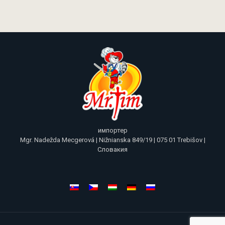
импортер
Mgr. Nadežda Mecgerová | Nižnianska 849/19 | 075 01 Trebišov |
Словакия