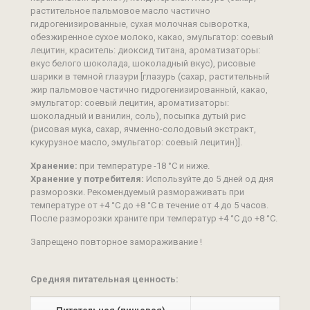
растительное пальмовое масло частично
гидрогенизированные, сухая молочная сыворотка,
обезжиренное сухое молоко, какао, эмульгатор: соевый
лецитин, краситель: диоксид титана, ароматизаторы:
вкус белого шоколада, шоколадный вкус), рисовые
шарики в темной глазури [глазурь (сахар, растительный
жир пальмовое частично гидрогенизированный, какао,
эмульгатор: соевый лецитин, ароматизаторы:
шоколадный и ванилин, соль), посыпка дутый рис
(рисовая мука, сахар, ячменно-солодовый экстракт,
кукурузное масло, эмульгатор: соевый лецитин)].
Хранение:
при температуре -18 °С и ниже.
Хранение у потребителя:
Используйте до 5 дней од дня
разморозки. Рекомендуемый размораживать при
температуре от +4 °С до +8 °С в течение от 4 до 5 часов.
После разморозки храните при температур +4 °С до +8 °С.
Запрещено повторное замораживание !
Средняя питательная ценность: