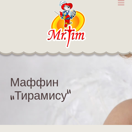
Маффин
„Тирамису“